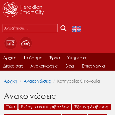
Heraklion
Smart City
Αρχική
Το όραμα
Έργα
Υπηρεσίες
Διακρίσεις
Ανακοινώσεις
Blog
Επικοινωνία
Αρχική
Ανακοινώσεις
Κατηγορία: Οικονομία
Ανακοινώσεις
Όλα
Ενέργεια και περιβάλλον
Έξυπνη διαβίωση