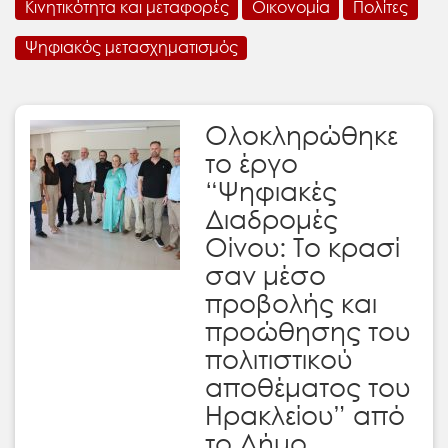
Κινητικότητα και μεταφορές
Οικονομία
Πολίτες
Ψηφιακός μετασχηματισμός
Ολοκληρώθηκε
το έργο
“Ψηφιακές
Διαδρομές
Οίνου: Το κρασί
σαν μέσο
προβολής και
προώθησης του
πολιτιστικού
αποθέματος του
Ηρακλείου” από
το Δήμο