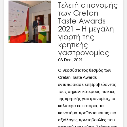
Tελετή απονομής
των Cretan
Taste Awards
2021 – Η μεγάλη
γιορτή της
κρητικής
γαστρονομίας
08 Dec, 2021
O νεοσύστατος θεσμός των
Cretan Taste Awards
εντυπωσίασε επιβραβεύοντας
τους σημαντικότερους παίκτες
της κρητικής γαστρονομίας, τα
καλύτερα εστιατόρια, τα
καινοτόμα προϊόντα και τις πιο
αξιόλογες πρωτοβουλίες που
αφορούν τη γεύση. Στόχος της