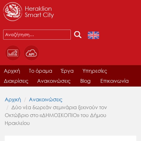
Heraklion
Smart City
Αρχική
Το όραμα
Έργα
Υπηρεσίες
Διακρίσεις
Ανακοινώσεις
Blog
Επικοινωνία
Αρχική
Ανακοινώσεις
Δύο νέα δωρεάν σεμινάρια ξεκινούν τον
Οκτώβριο στο «ΔΗΜΟΣΚΟΠΙΟ» του Δήμου
Ηρακλείου