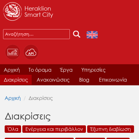
Heraklion
Smart City
Αρχική
Το όραμα
Έργα
Υπηρεσίες
Διακρίσεις
Ανακοινώσεις
Blog
Επικοινωνία
Αρχική
Διακρίσεις
Διακρίσεις
Όλα
Ενέργεια και περιβάλλον
Έξυπνη διαβίωση