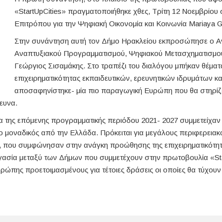
«StartUpCities» πραγματοποιήθηκε χθες, Τρίτη 12 Νοεμβρίου
Επιτρόπου για την Ψηφιακή Οικονομία και Κοινωνία Mariaya Ga
Στην συνάντηση αυτή τον Δήμο Ηρακλείου εκπροσώπησε ο Α
Αναπτυξιακού Προγραμματισμού, Ψηφιακού Μετασχηματισμο
Γεώργιος Σισαμάκης. Στο τραπέζι του διαλόγου μπήκαν θέμα
επιχειρηματικότητας εκπαιδευτικών, ερευνητικών ιδρυμάτων κα
αποσαφηνίστηκε- μία πιο παραγωγική Ευρώπη που θα στηρίζετα
ρευνα.
α της επόμενης προγραμματικής περιόδου 2021- 2027 συμμετείχα
 ο μοναδικός από την Ελλάδα. Πρόκειται για μεγάλους περιφερει
α, που συμφώνησαν στην ανάγκη προώθησης της επιχειρηματικότητ
γασία μεταξύ των Δήμων που συμμετέχουν στην πρωτοβουλία «Sta
υρώπης προετοιμασμένους για τέτοιες δράσεις οι οποίες θα τύχου