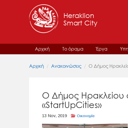
Heraklion
Smart City
Αρχική
Το όραμα
Έργα
Υπη
Αρχική
Ανακοινώσεις
Ο Δήμος Ηρακλείο
Ο Δήμος Ηρακλείου 
«StartUpCities»
13 Nov, 2019
Οικονομία