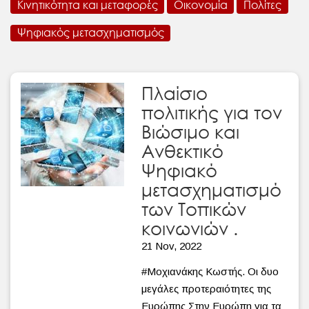
Κινητικότητα και μεταφορές
Οικονομία
Πολίτες
Ψηφιακός μετασχηματισμός
Πλαίσιο
πολιτικής για τον
Βιώσιμο και
Ανθεκτικό
Ψηφιακό
μετασχηματισμό
των Τοπικών
κοινωνιών .
21 Nov, 2022
#Μοχιανάκης Κωστής. Οι δυο
μεγάλες προτεραιότητες της
Ευρώπης Στην Ευρώπη για τα