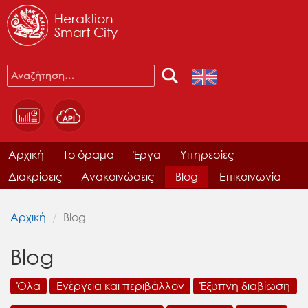
Heraklion
Smart City
Αρχική
Το όραμα
Έργα
Υπηρεσίες
Διακρίσεις
Ανακοινώσεις
Blog
Επικοινωνία
Αρχική
Blog
Blog
Όλα
Ενέργεια και περιβάλλον
Έξυπνη διαβίωση