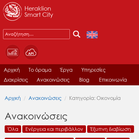
Heraklion
Smart City
Αρχική
Το όραμα
Έργα
Υπηρεσίες
Διακρίσεις
Ανακοινώσεις
Blog
Επικοινωνία
Αρχική
Ανακοινώσεις
Κατηγορία: Οικονομία
Ανακοινώσεις
Όλα
Ενέργεια και περιβάλλον
Έξυπνη διαβίωση