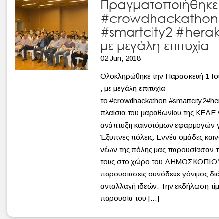
Πραγματοποιήθηκε
#crowdhackathon
#smartcity2 #herak
με μεγάλη επιτυχία
02 Jun, 2018
Ολοκληρώθηκε την Παρασκευή 1 Ιο
, με μεγάλη επιτυχία
το #crowdhackathon #smartcity2#her
πλαίσια του μαραθωνίου της ΚΕΔΕ γ
ανάπτυξη καινοτόμων εφαρμογών γι
Έξυπνες πόλεις. Εννέα ομάδες και
νέων της πόλης μας παρουσίασαν τι
τους στο χώρο του ΔΗΜΟΣΚΟΠΙΟΥ
παρουσιάσεις συνόδευε γόνιμος διά
ανταλλαγή ιδεών. Την εκδήλωση τίμ
παρουσία του […]