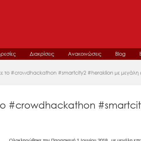
ρεσίες
Διακρίσεις
Ανακοινώσεις
Blog
 το #crowdhackathon #smartcity2 #heraklion με μεγάλη ε
ο #crowdhackathon #smartcity
Ολοκληρώθηκε την Παρασκευή 1 Ιουνίου 2018 , με μεγάλη επι