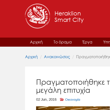
Heraklion
Smart City
Αρχική
Το όραμα
Έργα
Υπη
Αρχική
Ανακοινώσεις
Πραγματοποιήθηκε
Πραγματοποιήθηκε τ
μεγάλη επιτυχία
02 Jun, 2018
Οικονομία