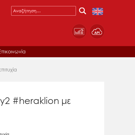
Επικοινωνία
πιτυχία
2 #heraklion με
τυχία