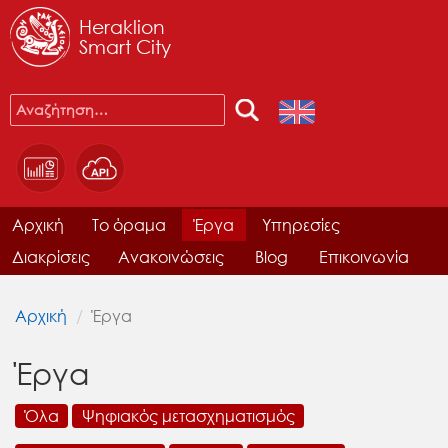
Heraklion
Smart City
Αρχική
Το όραμα
Έργα
Υπηρεσίες
Διακρίσεις
Ανακοινώσεις
Blog
Επικοινωνία
Αρχική
Έργα
Έργα
Όλα
Ψηφιακός μετασχηματισμός