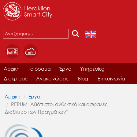
Heraklion
Smart City
Αρχική
Το όραμα
Έργα
Υπηρεσίες
Διακρίσεις
Ανακοινώσεις
Blog
Επικοινωνία
Αρχική
Έργα
RERUM "Αξιόπιστο, ανθεκτικό και ασφαλές
Διαδίκτυο των Πραγμάτων"