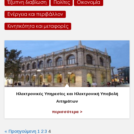
Έξυπνη διαβίωση
Πολίτες
Οικονομία
Ενέργεια και περιβάλλον
Κινητικότητα και μεταφορές
Ηλεκτρονικές Υπηρεσίες και Ηλεκτρονική Υποβολή
Αιτημάτων
περισσότερα
« Προηγούμενη
1
2
3
4