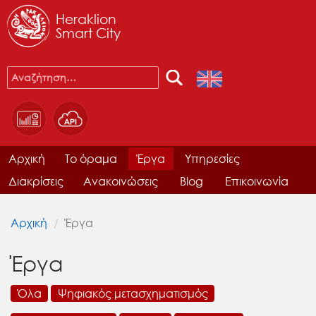
Heraklion
Smart City
Αρχική
Το όραμα
Έργα
Υπηρεσίες
Διακρίσεις
Ανακοινώσεις
Blog
Επικοινωνία
Αρχική
Έργα
Έργα
Όλα
Ψηφιακός μετασχηματισμός