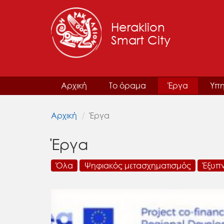
Heraklion
Smart City
Αρχική
Το όραμα
Έργα
Υπη
Αρχική
Έργα
Έργα
Όλα
Ψηφιακός μετασχηματισμός
Έξυπ