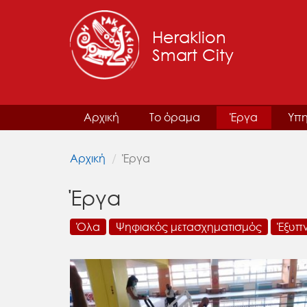
Heraklion
Smart City
Αρχική
Το όραμα
Έργα
Υπη
Αρχική
Έργα
Έργα
Όλα
Ψηφιακός μετασχηματισμός
Έξυπ