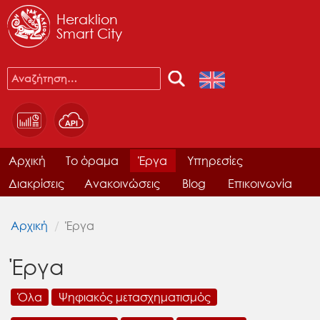
Heraklion
Smart City
Αρχική
Το όραμα
Έργα
Υπηρεσίες
Διακρίσεις
Ανακοινώσεις
Blog
Επικοινωνία
Αρχική
Έργα
Έργα
Όλα
Ψηφιακός μετασχηματισμός