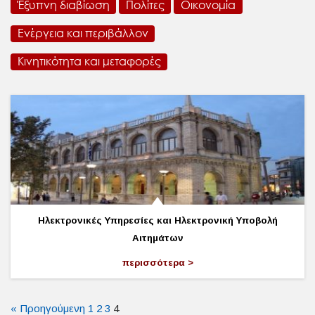
Έξυπνη διαβίωση
Πολίτες
Οικονομία
Ενέργεια και περιβάλλον
Κινητικότητα και μεταφορές
Ηλεκτρονικές Υπηρεσίες και Ηλεκτρονική Υποβολή
Αιτημάτων
περισσότερα
« Προηγούμενη
1
2
3
4