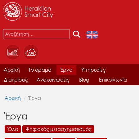
Heraklion
Smart City
Αρχική
Το όραμα
Έργα
Υπηρεσίες
Διακρίσεις
Ανακοινώσεις
Blog
Επικοινωνία
Αρχική
Έργα
Έργα
Όλα
Ψηφιακός μετασχηματισμός