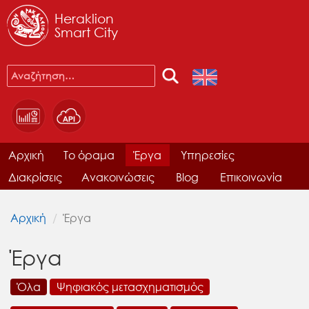
Heraklion
Smart City
Αρχική
Το όραμα
Έργα
Υπηρεσίες
Διακρίσεις
Ανακοινώσεις
Blog
Επικοινωνία
Αρχική
Έργα
Έργα
Όλα
Ψηφιακός μετασχηματισμός