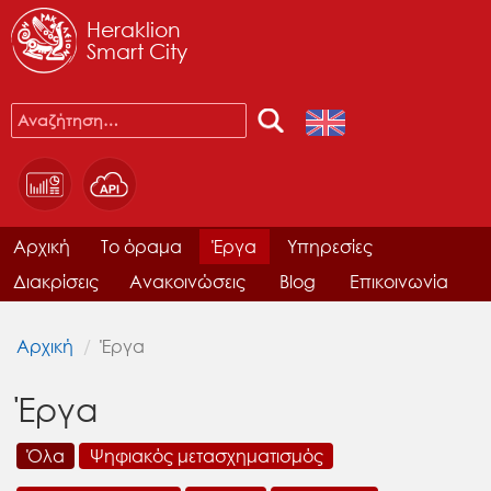
Heraklion
Smart City
Αρχική
Το όραμα
Έργα
Υπηρεσίες
Διακρίσεις
Ανακοινώσεις
Blog
Επικοινωνία
Αρχική
Έργα
Έργα
Όλα
Ψηφιακός μετασχηματισμός