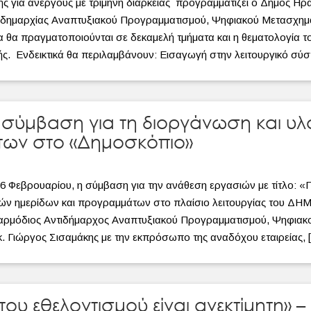
ς για ανέργους με τρίμηνη διάρκειας προγραμματίζει ο Δήμος Ηρ
τιδημαρχίας Αναπτυξιακού Προγραμματισμού, Ψηφιακού Μετασχημ
α θα πραγματοποιούνται σε δεκαμελή τμήματα και η θεματολογία το
 Ενδεικτικά θα περιλαμβάνουν: Εισαγωγή στην λειτουργικό σύστ
σύμβαση για τη διοργάνωση και υλ
ων στο «Δημοσκόπιο»
 Φεβρουαρίου, η σύμβαση για την ανάθεση εργασιών με τίτλο: «
κών ημερίδων και προγραμμάτων στο πλαίσιο λειτουργίας του Δ
ρμόδιος Αντιδήμαρχος Αναπτυξιακού Προγραμματισμού, Ψηφιακ
. Γιώργος Σισαμάκης με την εκπρόσωπο της αναδόχου εταιρείας, 
ου εθελοντισμού είναι ανεκτίμητη» – 