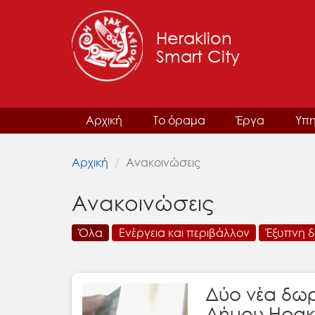
Heraklion
Smart City
Αρχική
Το όραμα
Έργα
Υπη
Αρχική
Ανακοινώσεις
Ανακοινώσεις
Όλα
Ενέργεια και περιβάλλον
Έξυπνη δ
Δύο νέα δωρ
Δήμου Ηρακ