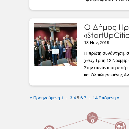
Ο Δήμος Ηρ
«StartUpCiti
13 Nov, 2019
Η πρώτη συνάντηση, σ
χθες, Τρίτη 12 Νοεμβρ
Στην συνάντηση αυτή 
και Ολοκληρωμένης Αν
« Προηγούμενη
1
…
3
4
5
6
7
…
14
Επόμενη »