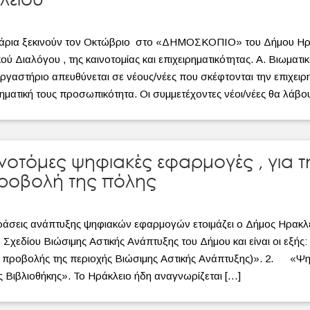
νάρια ξεκινούν τον Οκτώβριο στο «ΔΗΜΟΣΚΟΠΙΟ» του Δήμου Ηρα
ύ Διαλόγου , της καινοτομίας και επιχειρηματικότητας. Α. Βιωματι
γαστήριο απευθύνεται σε νέους/νέες που σκέφτονται την επιχειρ
ρηματική τους προσωπικότητα. Οι συμμετέχοντες νέοι/νέες θα λάβο
νοτόμες ψηφιακές εφαρμογές , για τη
προβολή της πόλης
δράσεις ανάπτυξης ψηφιακών εφαρμογών ετοιμάζει ο Δήμος Ηρακλ
 Σχεδίου Βιώσιμης Αστικής Ανάπτυξης του Δήμου και είναι οι εξή
ς προβολής της περιοχής Βιώσιμης Αστικής Ανάπτυξης)». 2. «Ψ
ής Βιβλιοθήκης». Το Ηράκλειο ήδη αναγνωρίζεται […]