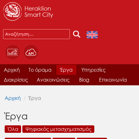
Heraklion
Smart City
Αρχική
Το όραμα
Έργα
Υπηρεσίες
Διακρίσεις
Ανακοινώσεις
Blog
Επικοινωνία
Αρχική
Έργα
Έργα
Όλα
Ψηφιακός μετασχηματισμός