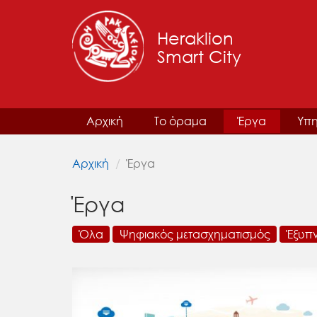
Heraklion
Smart City
Αρχική
Το όραμα
Έργα
Υπη
Αρχική
Έργα
Έργα
Όλα
Ψηφιακός μετασχηματισμός
Έξυπ