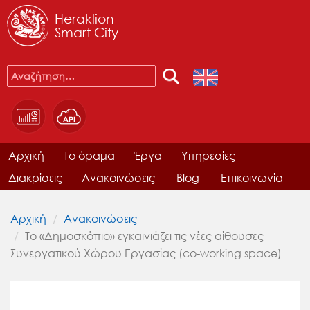
Heraklion
Smart City
Αρχική
Το όραμα
Έργα
Υπηρεσίες
Διακρίσεις
Ανακοινώσεις
Blog
Επικοινωνία
Αρχική
Ανακοινώσεις
Το «Δημοσκόπιο» εγκαινιάζει τις νέες αίθουσες
Συνεργατικού Χώρου Εργασίας (co-working space)