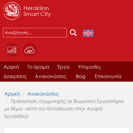
Heraklion
Smart City
Αρχική
Το όραμα
Έργα
Υπηρεσίες
Διακρίσεις
Ανακοινώσεις
Blog
Επικοινωνία
Αρχική
Ανακοινώσεις
Πρόσκληση συμμετοχής σε Βιωματικό Εργαστήριο
με θέμα : «Από την Εκπαίδευση στην Αγορά
Εργασίας»