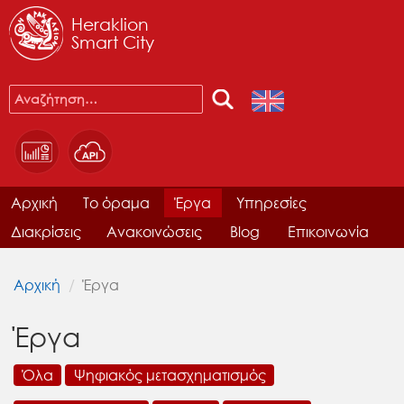
Heraklion
Smart City
Αρχική
Το όραμα
Έργα
Υπηρεσίες
Διακρίσεις
Ανακοινώσεις
Blog
Επικοινωνία
Αρχική
Έργα
Έργα
Όλα
Ψηφιακός μετασχηματισμός