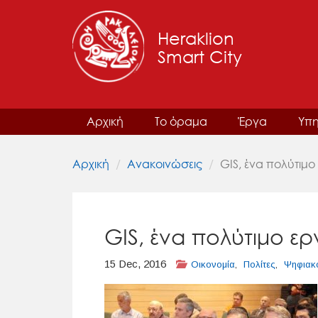
Heraklion
Smart City
Αρχική
Το όραμα
Έργα
Υπη
Αρχική
Ανακοινώσεις
GIS, ένα πολύτιμο
GIS, ένα πολύτιμο ε
15 Dec, 2016
Οικονομία
,
Πολίτες
,
Ψηφιακ