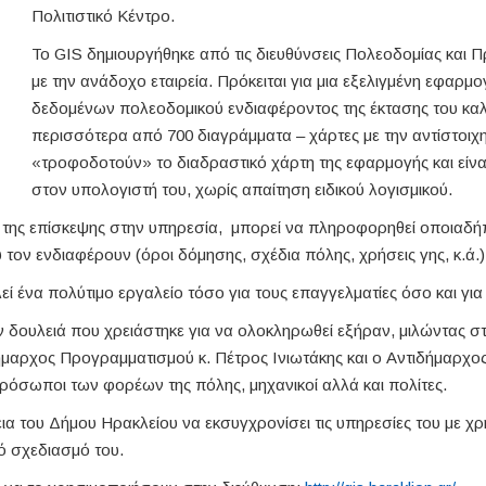
Πολιτιστικό Κέντρο.
To GIS δημιουργήθηκε από τις διευθύνσεις Πολεοδομίας και 
με την ανάδοχο εταιρεία. Πρόκειται για μια εξελιγμένη εφαρ
δεδομένων πολεοδομικού ενδιαφέροντος της έκτασης του καλ
περισσότερα από 700 διαγράμματα – χάρτες με την αντίστοι
«τροφοδοτούν» το διαδραστικό χάρτη της εφαρμογής και είναι
στον υπολογιστή του, χωρίς απαίτηση ειδικού λογισμικού.
 της επίσκεψης στην υπηρεσία, μπορεί να πληροφορηθεί οποιαδήπ
τον ενδιαφέρουν (όροι δόμησης, σχέδια πόλης, χρήσεις γης, κ.ά.)
ί ένα πολύτιμο εργαλείο τόσο για τους επαγγελματίες όσο και για
ν δουλειά που χρειάστηκε για να ολοκληρωθεί εξήραν, μιλώντας 
ήμαρχος Προγραμματισμού κ. Πέτρος Ινιωτάκης και ο Αντιδήμαρχο
όσωποι των φορέων της πόλης, μηχανικοί αλλά και πολίτες.
α του Δήμου Ηρακλείου να εκσυγχρονίσει τις υπηρεσίες του με χ
ό σχεδιασμό του.