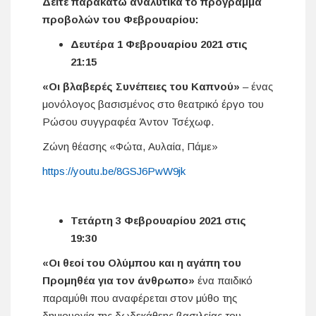
Δείτε παρακάτω αναλυτικά το πρόγραμμα
προβολών του Φεβρουαρίου:
Δευτέρα 1 Φεβρουαρίου 2021 στις
21:15
«Οι βλαβερές Συνέπειες του Καπνού»
– ένας
μονόλογος βασισμένος στο θεατρικό έργο του
Ρώσου συγγραφέα Άντον Τσέχωφ.
Ζώνη θέασης «Φώτα, Αυλαία, Πάμε»
https://youtu.be/8GSJ6PwW9jk
Τετάρτη 3 Φεβρουαρίου 2021 στις
19:30
«Οι θεοί του Ολύμπου και η αγάπη του
Προμηθέα για τον άνθρωπο»
ένα παιδικό
παραμύθι που αναφέρεται στον μύθο της
δημιουργία της δωδεκάθεης βασιλείας του