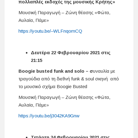
πολλαπλές εκδοχές της μουσικής Κρήτης»
Μουσική Παραγωγή – Ζώνη θέασης «Φώτα,
Αυλαία, Πάμε»
https://youtu.be/–WLFnqomCQ
Δευτέρα 22 Φεβρουαρίου 2021 στις
21:15
Boogie busted funk and solo – σ
υναυλία με
τραγούδια από τη διεθνή funk & soul σκηνή από
το μουσικό σχήμα Boogie Busted
Μουσική Παραγωγή – Ζώνη θέασης «Φώτα,
Αυλαία, Πάμε»
https://youtu.be/j3042KA9Gnw
Τετάρτη 24 Φεβρουαρίου 2021 στις