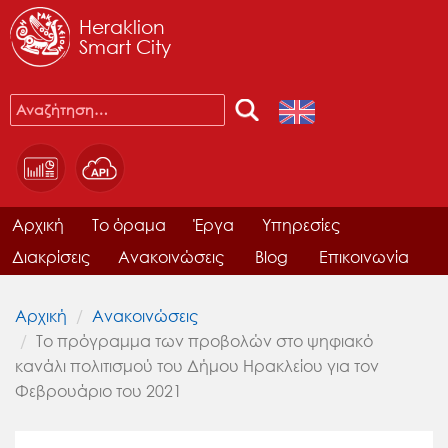
Heraklion
Smart City
Αρχική
Το όραμα
Έργα
Υπηρεσίες
Διακρίσεις
Ανακοινώσεις
Blog
Επικοινωνία
Αρχική
Ανακοινώσεις
Το πρόγραμμα των προβολών στο ψηφιακό
κανάλι πολιτισμού του Δήμου Ηρακλείου για τον
Φεβρουάριο του 2021