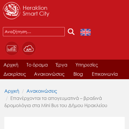
Heraklion
Smart City
Αρχική
Το όραμα
Έργα
Υπηρεσίες
Διακρίσεις
Ανακοινώσεις
Blog
Επικοινωνία
Αρχική
Ανακοινώσεις
Επανέρχονται τα απογευματινά – βραδινά
δρομολόγια στα Mini Bus του Δήμου Ηρακλείου